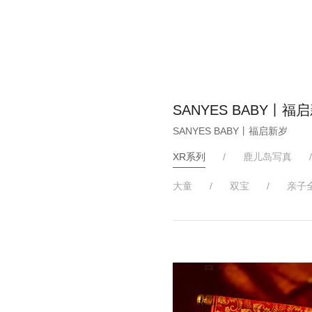
SANYES BABY丨福
SANYES BABY丨福启新岁
XR系列
/
鹿儿岛写真
大童
/
双宝
/
亲子