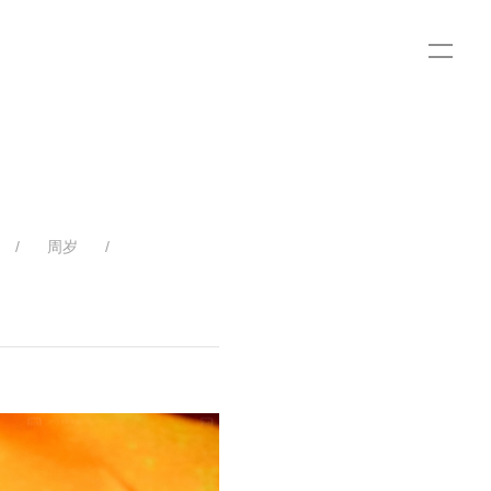
/
周岁
/