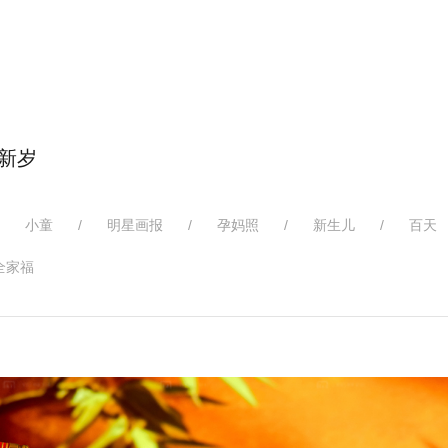
启新岁
/
小童
/
明星画报
/
孕妈照
/
新生儿
/
百天
全家福